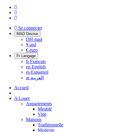
Se connecter
MAD
Devise
DH
mad
$
usd
€
euro
Fr
Langage
fr
Français
en
English
es
Espagnol
ar
العربية
Accueil
A Louer
Appartements
Meublé
Vide
Maisons
Traditionnelle
Moderne