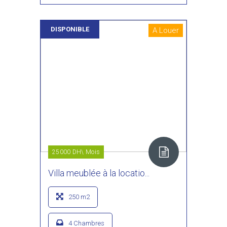
DISPONIBLE
A Louer
25000 DH\ Mois
Villa meublée à la locatio...
250 m2
4 Chambres