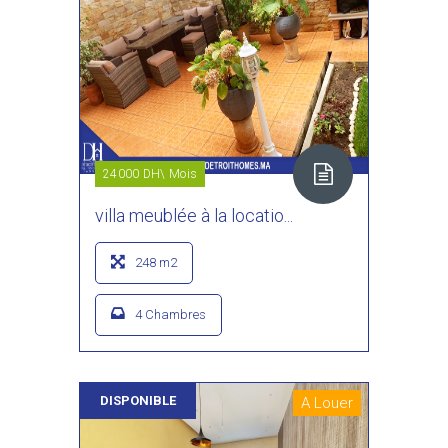
24000 DH\ Mois
villa meublée à la locatio...
248 m2
4 Chambres
DISPONIBLE
A Louer