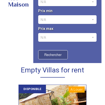
N/A
Maison
Prix min
N/A
Prix max
N/A
Rechercher
Empty Villas for rent
DISPONIBLE
A Louer