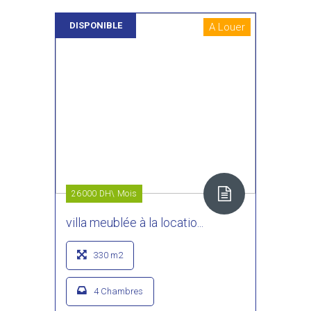
DISPONIBLE
A Louer
26000 DH\ Mois
villa meublée à la locatio...
330 m2
4 Chambres