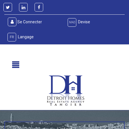
Se Connecter
Devise
MAD
Langage
FR