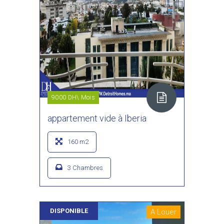
9000 DH\ Mois
appartement vide à Iberia
160 m2
3 Chambres
DISPONIBLE
A Louer