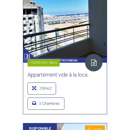
13000 DH\ Mois
Appartement vide à la loca...
159 m2
3 Chambres
DISPONIBLE
A Louer