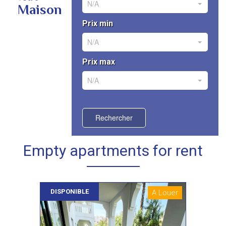
N/A
Maison
Prix min
N/A
Prix max
N/A
Rechercher
Empty apartments for rent
DISPONIBLE
A Louer