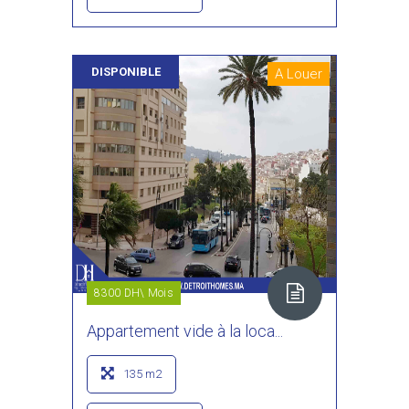
DISPONIBLE
A Louer
8300 DH\ Mois
Appartement vide à la loca...
135 m2