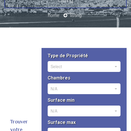
Listing
home
listing
Type de Propriété
Select
Chambres
N/A
Surface min
N/A
Trouver
Surface max
votre