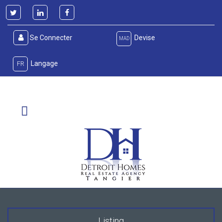
Se Connecter
Devise
MAD
Langage
FR
Listing