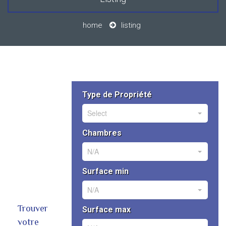
home
listing
Type de Propriété
Select
Chambres
N/A
Surface min
N/A
Trouver
Surface max
votre