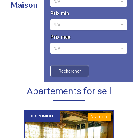
N/A
Maison
Prix min
N/A
Prix max
N/A
Rechercher
Apartements for sell
DISPONIBLE
A vendre