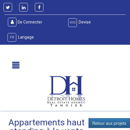
Se Connecter
Devise
MAD
Langage
FR
Appartements haut
Retour aux projets