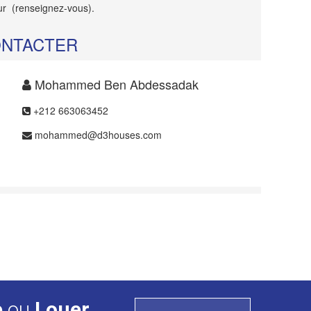
eur (renseignez-vous).
ONTACTER
Mohammed Ben Abdessadak
+212 663063452
mohammed@d3houses.com
e
ou
Louer