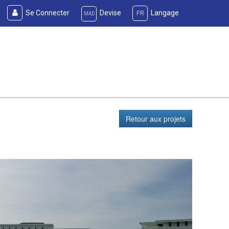
Se Connecter
Devise
Langage
FR
MAD
Retour aux projets